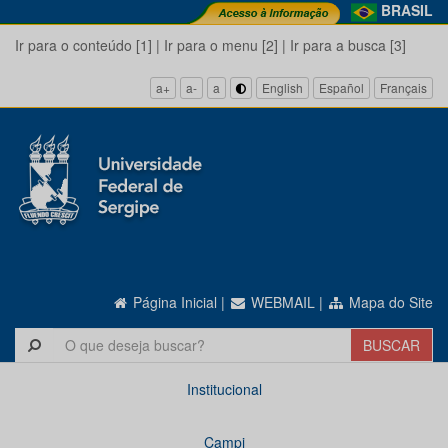
BRASIL
Ir para o conteúdo [1]
|
Ir para o menu [2]
|
Ir para a busca [3]
a+
a-
a
English
Español
Français
Página Inicial
|
WEBMAIL
|
Mapa do Site
Institucional
Campi